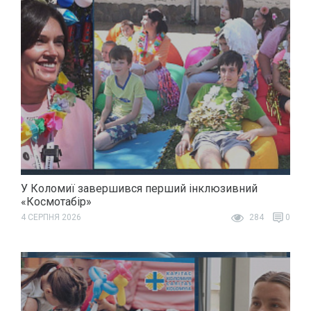
У Коломиї завершився перший інклюзивний
«Космотабір»
4 СЕРПНЯ 2026
284
0