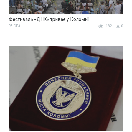
Фестиваль «ДНК» триває у Коломиї
ВЧОРА
182
0