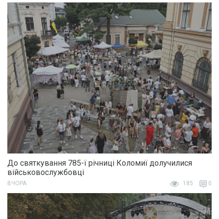
До святкування 785-ї річниці Коломиї долучилися
військовослужбовці
ВЧОРА
185
0