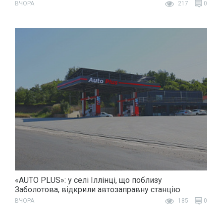
ВЧОРА
217
0
«AUTO PLUS»: у селі Іллінці, що поблизу
Заболотова, відкрили автозаправну станцію
ВЧОРА
185
0