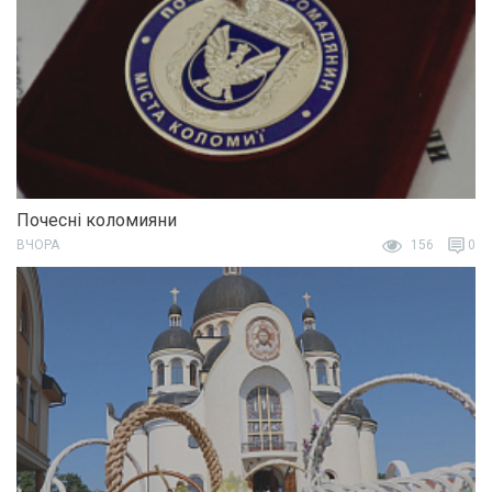
Почесні коломияни
ВЧОРА
156
0