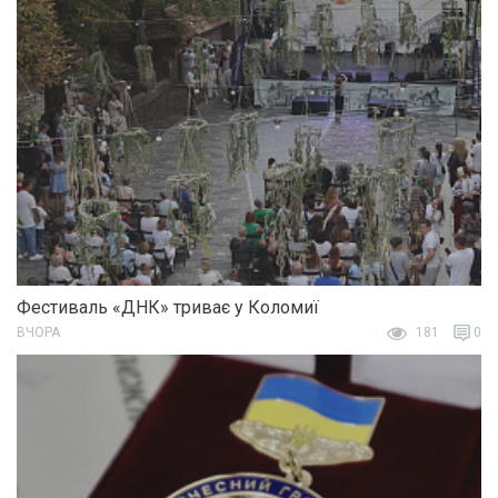
Фестиваль «ДНК» триває у Коломиї
ВЧОРА
181
0