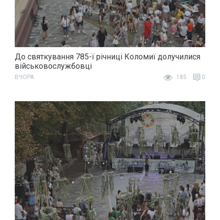
До святкування 785-ї річниці Коломиї долучилися
військовослужбовці
ВЧОРА
185
0