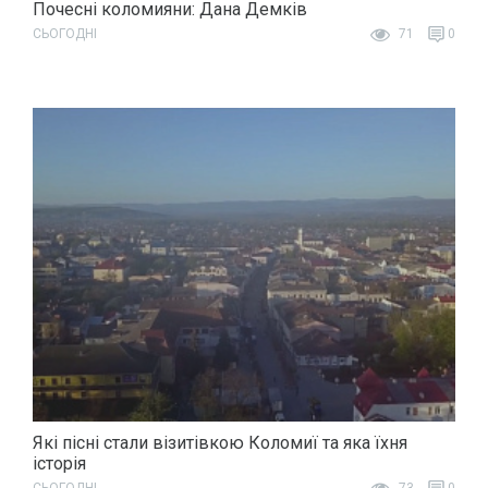
Почесні коломияни: Дана Демків
СЬОГОДНІ
71
0
Які пісні стали візитівкою Коломиї та яка їхня
історія
СЬОГОДНІ
73
0