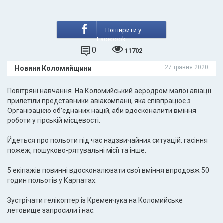
Поширити у
Facebook
0
11702
27 травня 2020
Новини Коломийщини
Повітряні навчання. На Коломийський аеродром малої авіації
прилетіли представники авіакомпанії, яка співпрацює з
Організацією об’єднаних націй, аби вдосконалити вміння
роботи у гірській місцевості.
Йдеться про польоти під час надзвичайних ситуацій: гасіння
пожеж, пошуково-рятувальні місії та інше.
5 екіпажів повинні вдосконалювати свої вміння впродовж 50
годин польотів у Карпатах.
Зустрічати гелікоптер із Кременчука на Коломийське
летовище запросили і нас.