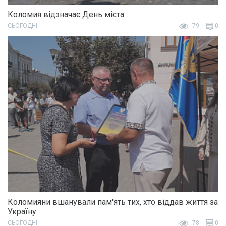
Коломия відзначає День міста
СЬОГОДНІ
79
0
Коломияни вшанували пам'ять тих, хто віддав життя за
Україну
СЬОГОДНІ
78
0