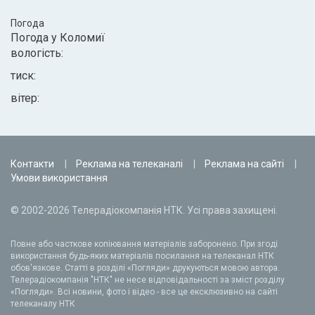
Погода
Погода у
Коломиї
вологість:
тиск:
вітер:
Контакти
Реклама на телеканалі
Реклама на сайті
Умови використання
© 2002-2026 Телерадіокомпанія НТК. Усі права захищені.
Повне або часткове копіювання матеріалів заборонено. При згоді
використання будь-яких матеріалів посилання на телеканал НТК
обов'язкове. Статті в розділі «Погляди» друкуються мовою автора.
Телерадіокомпанія "НТК" не несе відповідальності за зміст розділу
«Погляди». Всі новини, фото і відео - все це ексклюзивно на сайті
телеканалу НТК