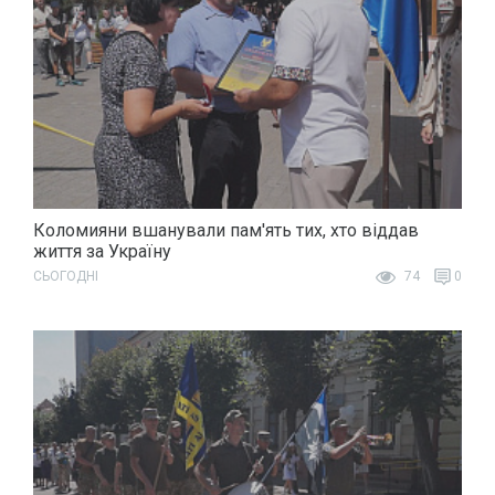
Коломияни вшанували пам'ять тих, хто віддав
життя за Україну
СЬОГОДНІ
74
0