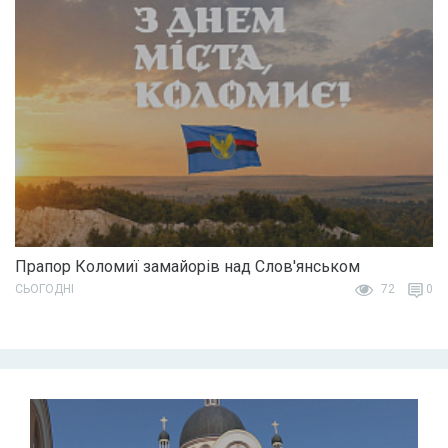
Прапор Коломиї замайорів над Слов'янськом
СЬОГОДНІ
72
0