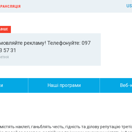
US
РАНСЛЯЦІЯ
мовляйте рекламу! Телефонуйте: 097
3 57 31
ипня
ни
Наші програми
Веб-
істять наклеп; ганьблять честь, гідність та ділову репутацію третіх