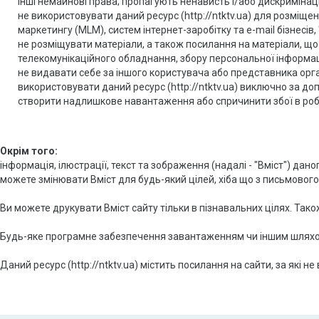
інші немайнові права; пропагують ненависть і/або дискриміна
не використовувати даний ресурс (http://ntktv.ua) для розміще
маркетингу (MLM), систем інтернет-заробітку та e-mail бізнесів
не розміщувати матеріали, а також посилання на матеріали, що 
телекомунікаційного обладнання, збору персональної інформаці
не видавати себе за іншого користувача або представника організ
використовувати даний ресурс (http://ntktv.ua) виключно за до
створити надлишкове навантаження або спричинити збої в робо
Окрім того:
інформація, ілюстрації, текст та зображення (надалі - "Вміст") дан
можете змінювати Вміст для будь-який цілей, хіба що з письмового
Ви можете друкувати Вміст сайту тільки в пізнавальних цілях. Тако
Будь-яке програмне забезпечення завантаженням чи іншим шляхом 
Даний ресурс (http://ntktv.ua) містить посилання на сайти, за які не