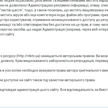
цію людей за расовою, релігійною та іншими ознаками; містять інф
ння не дозволеної Адміністрацією рекламної інформації, спаму, спи
, "листів щастя", тощо, а також посилань, що містять вищевказану і
містять віруси або інші комп'ютерні коди, файли або програми, пр
ї про користувачів, отримання несанкціонованого доступу до ресурс
ації та/або співтовариства без достатніх на це прав, в тому числі 
помогою засобів, що надає Адміністрація (зокрема, через веб-інтер
ті сайту.
ого ресурсу (http://ntktv.ua) захищається авторським правом. Ви мож
 дозволу. Крім вищесказаного забороняється репродукція, перевида
ж в усіх копіях необхідно вказувати права автора оригінального вмі
доступне на сайті також під захистом авторського права.
 відповідає адміністрація цього сайту. Вся відповідальність за Вміст