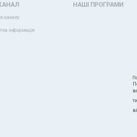
КАНАЛ
НАШІ ПРОГРАМИ
я каналу
тна інформація
П
П
в
т
ві