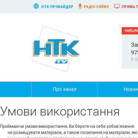
НТК-ПРОВАЙДЕР
РАДІО СЯЙВО
ПРЯМА Т
За
97
9 Л
Про канал
Нови
Умови використання
Приймаючи умови використання, Ви берете на себе зобов'язання:
не розміщувати матеріали, а також посилання на матеріали, які м