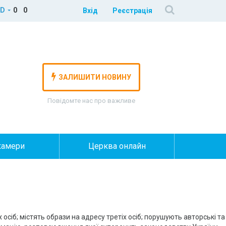
D
0
0
Вхід
Реєстрація
ЗАЛИШИТИ НОВИНУ
Повідомте нас про важливе
камери
Церква онлайн
 осіб; містять образи на адресу третіх осіб; порушують авторські та