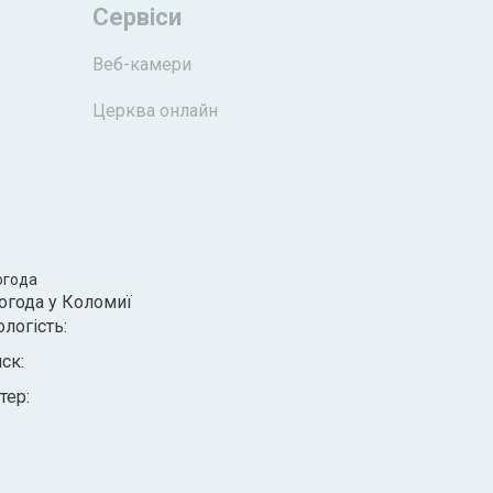
Сервіси
Веб-камери
Церква онлайн
огода
огода у
Коломиї
ологість:
иск:
тер: