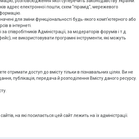
ормацію, розповсюдження якої суперечить законодавству України.
сків адрес електронної пошти, схем "пірамід", мережевого
нформацію.
изначені для зміни функціональності будь-якого комп'ютерного або
ів в інтернеті.
за співробітників Адміністрації, за модераторів форумів і т.д.
фейс); не використовувати програмні інструменти, які можуть
ете отримати доступ до вмісту тільки в пізнавальних цілях. Ви не
ння, публікація, передача й розподілення Вмісту даного ресурсу.
сту.
 сайтів, на які посилається цей сайт лежить на їх адміністрації.