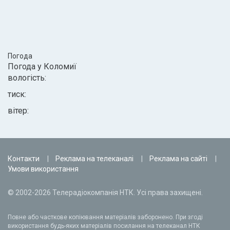
Погода
Погода у
Коломиї
вологість:
тиск:
вітер:
Контакти
Реклама на телеканалі
Реклама на сайті
Умови використання
© 2002-2026 Телерадіокомпанія НТК. Усі права захищені.
Повне або часткове копіювання матеріалів заборонено. При згоді
використання будь-яких матеріалів посилання на телеканал НТК