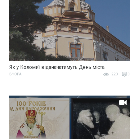
Як у Коломиї відзначатимуть День міста
ВЧОРА
223
0