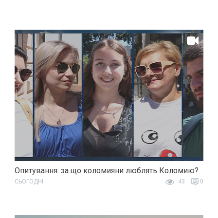
Опитування: за що коломияни люблять Коломию?
СЬОГОДНІ
43
0