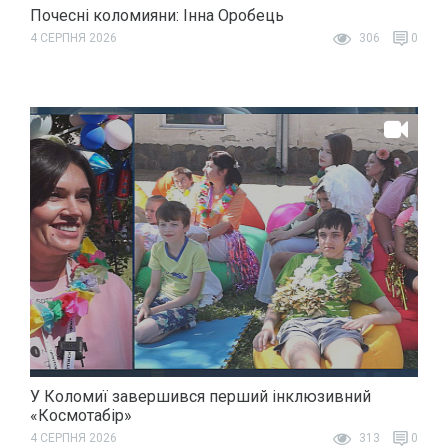
Почесні коломияни: Інна Оробець
4 СЕРПНЯ 2026
306
0
У Коломиї завершився перший інклюзивний
«Космотабір»
4 СЕРПНЯ 2026
313
0