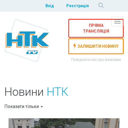
Вхід
Реєстрація
Навіг
ПРЯМА
ТРАНСЛЯЦІЯ
ЗАЛИШИТИ НОВИНУ
Повідомте нас про важливе
Новини
НТК
Показати тільки