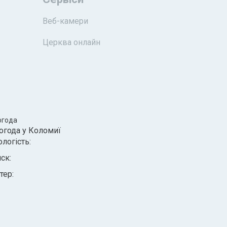
Веб-камери
Церква онлайн
огода
огода у
Коломиї
ологість:
иск:
тер: