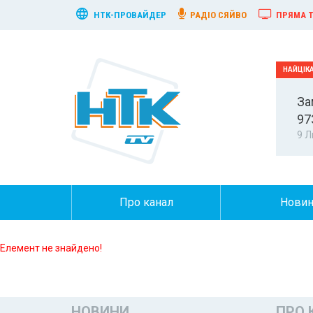
НТК-ПРОВАЙДЕР
РАДІО СЯЙВО
ПРЯМА Т
За
97
9 Л
Про канал
Нови
Елемент не знайдено!
НОВИНИ
ПРО 