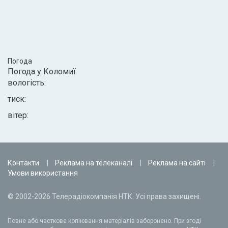
Погода
Погода у
Коломиї
вологість:
тиск:
вітер:
Контакти
Реклама на телеканалі
Реклама на сайті
Умови використання
© 2002-2026 Телерадіокомпанія НТК. Усі права захищені.
Повне або часткове копіювання матеріалів заборонено. При згоді