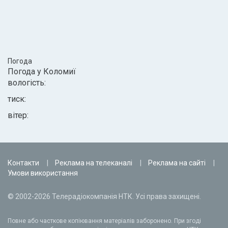
Погода
Погода у
Коломиї
вологість:
тиск:
вітер:
Контакти
Реклама на телеканалі
Реклама на сайті
Умови використання
© 2002-2026 Телерадіокомпанія НТК. Усі права захищені.
Повне або часткове копіювання матеріалів заборонено. При згоді