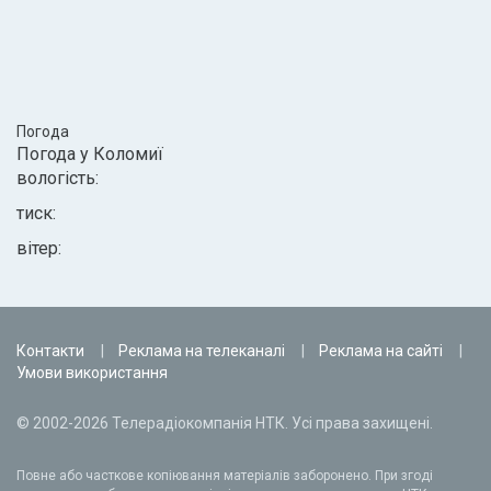
Погода
Погода у
Коломиї
вологість:
тиск:
вітер:
Контакти
Реклама на телеканалі
Реклама на сайті
Умови використання
© 2002-2026 Телерадіокомпанія НТК. Усі права захищені.
Повне або часткове копіювання матеріалів заборонено. При згоді