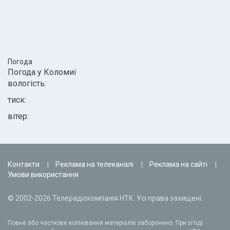
Погода
Погода у
Коломиї
вологість:
тиск:
вітер:
Контакти
Реклама на телеканалі
Реклама на сайті
Умови використання
© 2002-2026 Телерадіокомпанія НТК. Усі права захищені.
Повне або часткове копіювання матеріалів заборонено. При згоді