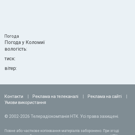
Погода
Погода у
Коломиї
вологість:
тиск:
вітер:
Контакти
Реклама на телеканалі
Реклама на сайті
Умови використання
© 2002-2026 Телерадіокомпанія НТК. Усі права захищені.
Повне або часткове копіювання матеріалів заборонено. При згоді