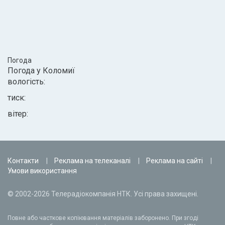
Погода
Погода у
Коломиї
вологість:
тиск:
вітер:
Контакти
Реклама на телеканалі
Реклама на сайті
Умови використання
© 2002-2026 Телерадіокомпанія НТК. Усі права захищені.
Повне або часткове копіювання матеріалів заборонено. При згоді