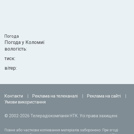
Погода
Погода у
Коломиї
вологість:
тиск:
вітер:
Контакти
Реклама на телеканалі
Реклама на сайті
Умови використання
© 2002-2026 Телерадіокомпанія НТК. Усі права захищені.
Повне або часткове копіювання матеріалів заборонено. При згоді