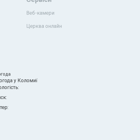
Веб-камери
Церква онлайн
огода
огода у
Коломиї
ологість:
иск:
тер: