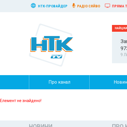
НТК-ПРОВАЙДЕР
РАДІО СЯЙВО
ПРЯМА Т
За
97
9 Л
Про канал
Нови
Елемент не знайдено!
НОВИНИ
ПРО 