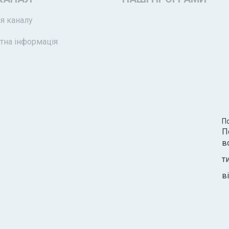
я каналу
тна інформація
П
П
в
т
ві