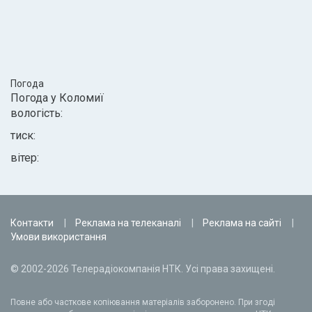
Погода
Погода у
Коломиї
вологість:
тиск:
вітер:
Контакти
Реклама на телеканалі
Реклама на сайті
Умови використання
© 2002-2026 Телерадіокомпанія НТК. Усі права захищені.
Повне або часткове копіювання матеріалів заборонено. При згоді