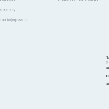
я каналу
тна інформація
П
П
в
т
ві