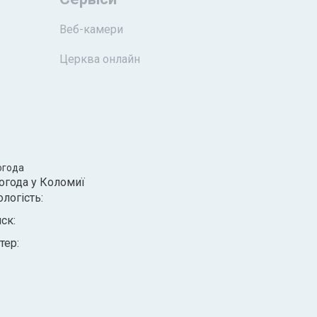
Веб-камери
Церква онлайн
огода
огода у
Коломиї
ологість:
иск:
тер: