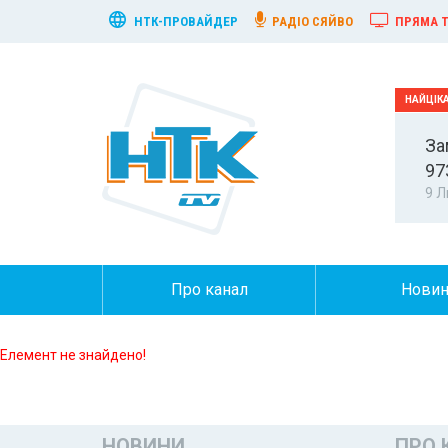
НТК-ПРОВАЙДЕР
РАДІО СЯЙВО
ПРЯМА Т
За
97
9 Л
Про канал
Нови
Елемент не знайдено!
НОВИНИ
ПРО 