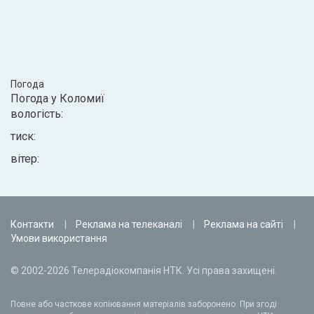
Погода
Погода у
Коломиї
вологість:
тиск:
вітер:
Контакти
Реклама на телеканалі
Реклама на сайті
Умови використання
© 2002-2026 Телерадіокомпанія НТК. Усі права захищені.
Повне або часткове копіювання матеріалів заборонено. При згоді