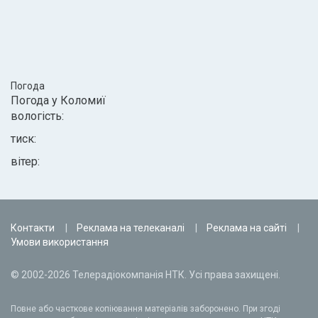
Погода
Погода у
Коломиї
вологість:
тиск:
вітер:
Контакти
Реклама на телеканалі
Реклама на сайті
Умови використання
© 2002-2026 Телерадіокомпанія НТК. Усі права захищені.
Повне або часткове копіювання матеріалів заборонено. При згоді