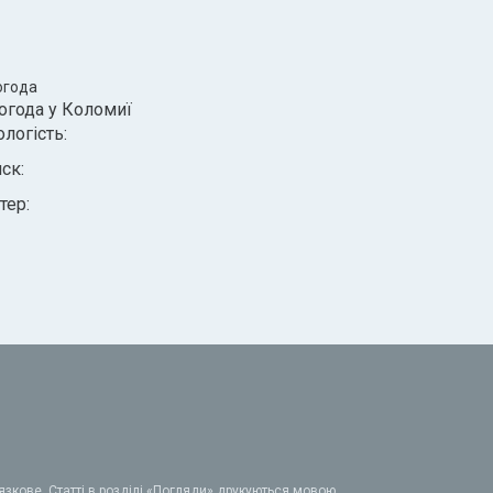
огода
огода у
Коломиї
ологість:
иск:
тер:
зкове. Статті в розділі «Погляди» друкуються мовою