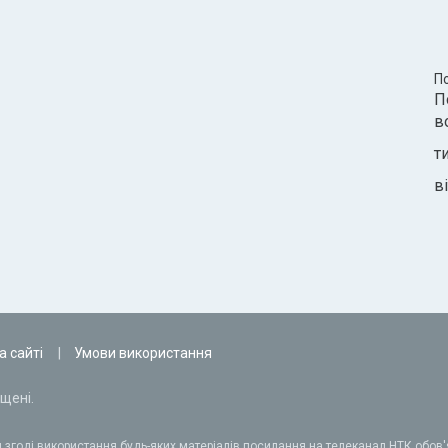
П
П
в
т
ві
а сайті
Умови використання
щені.
 згоді використання будь-яких матеріалів посилання на телеканал НТК обов'я