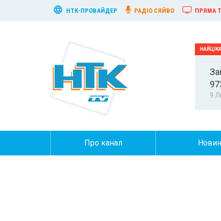
НТК-ПРОВАЙДЕР
РАДІО СЯЙВО
ПРЯМА Т
За
97
9 Л
Про канал
Нови