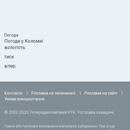
Погода
Погода у
Коломиї
вологість:
тиск:
вітер:
Контакти
Реклама на телеканалі
Реклама на сайті
Умови використання
© 2002-2026 Телерадіокомпанія НТК. Усі права захищені.
Повне або часткове копіювання матеріалів заборонено. При згоді