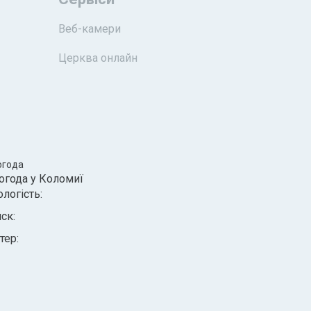
Веб-камери
Церква онлайн
огода
огода у
Коломиї
ологість:
иск:
тер: