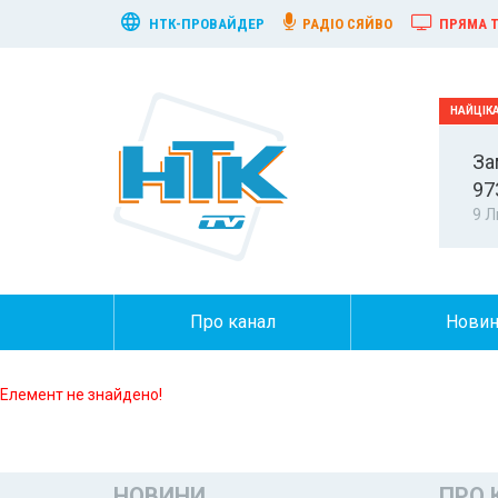
НТК-ПРОВАЙДЕР
РАДІО СЯЙВО
ПРЯМА Т
За
97
9 Л
Про канал
Нови
Елемент не знайдено!
НОВИНИ
ПРО 