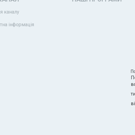
я каналу
тна інформація
П
П
в
т
ві