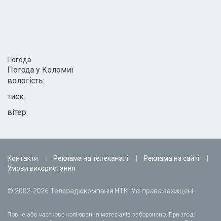
Погода
Погода у
Коломиї
вологість:
тиск:
вітер:
Контакти
Реклама на телеканалі
Реклама на сайті
Умови використання
© 2002-2026 Телерадіокомпанія НТК. Усі права захищені.
Повне або часткове копіювання матеріалів заборонено. При згоді