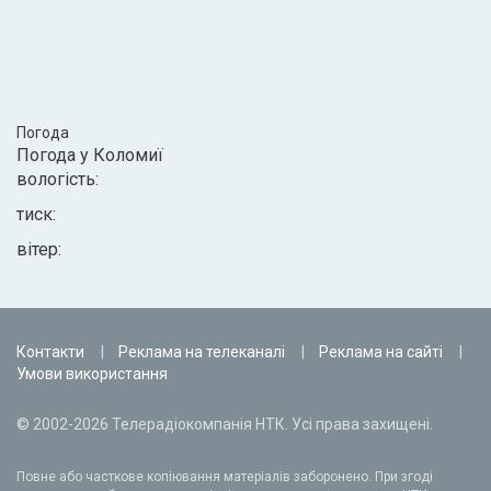
Погода
Погода у
Коломиї
вологість:
тиск:
вітер:
Контакти
Реклама на телеканалі
Реклама на сайті
Умови використання
© 2002-2026 Телерадіокомпанія НТК. Усі права захищені.
Повне або часткове копіювання матеріалів заборонено. При згоді