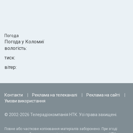
Погода
Погода у
Коломиї
вологість:
тиск:
вітер:
Контакти
Реклама на телеканалі
Реклама на сайті
Умови використання
© 2002-2026 Телерадіокомпанія НТК. Усі права захищені.
Повне або часткове копіювання матеріалів заборонено. При згоді