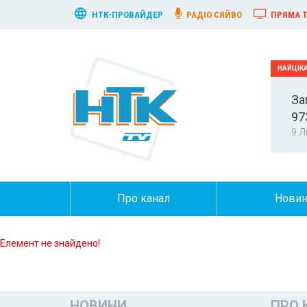
НТК-ПРОВАЙДЕР
РАДІО СЯЙВО
ПРЯМА Т
За
97
9 Л
Про канал
Нови
Елемент не знайдено!
НОВИНИ
ПРО 