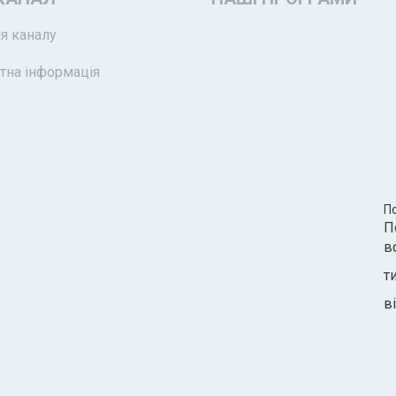
я каналу
тна інформація
П
П
в
т
ві