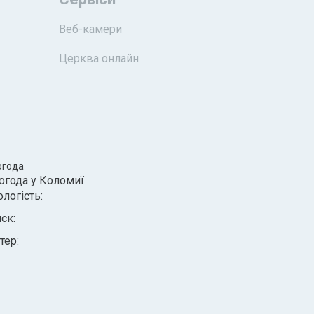
Веб-камери
Церква онлайн
огода
огода у
Коломиї
ологість:
иск:
тер: