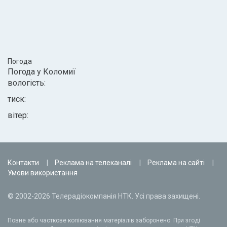
Погода
Погода у
Коломиї
вологість:
тиск:
вітер:
Контакти
Реклама на телеканалі
Реклама на сайті
Умови використання
© 2002-2026 Телерадіокомпанія НТК. Усі права захищені.
Повне або часткове копіювання матеріалів заборонено. При згоді