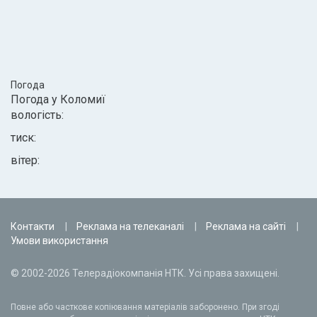
Погода
Погода у
Коломиї
вологість:
тиск:
вітер:
Контакти
Реклама на телеканалі
Реклама на сайті
Умови використання
© 2002-2026 Телерадіокомпанія НТК. Усі права захищені.
Повне або часткове копіювання матеріалів заборонено. При згоді