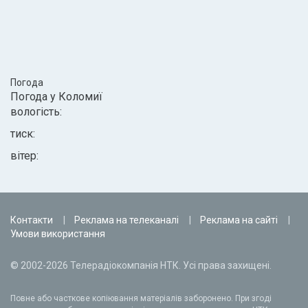
Погода
Погода у
Коломиї
вологість:
тиск:
вітер:
Контакти
Реклама на телеканалі
Реклама на сайті
Умови використання
© 2002-2026 Телерадіокомпанія НТК. Усі права захищені.
Повне або часткове копіювання матеріалів заборонено. При згоді