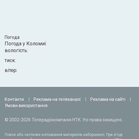
Погода
Погода у
Коломиї
вологість:
тиск:
вітер:
Контакти
Реклама на телеканалі
Реклама на сайті
Умови використання
© 2002-2026 Телерадіокомпанія НТК. Усі права захищені.
Повне або часткове копіювання матеріалів заборонено. При згоді