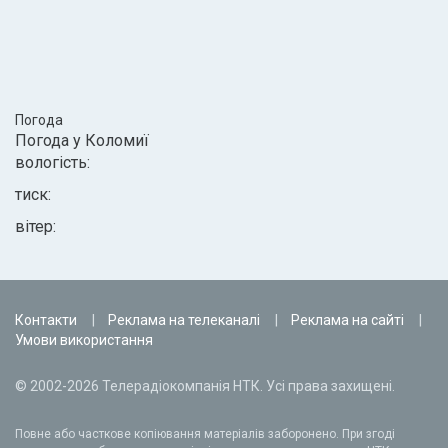
Погода
Погода у
Коломиї
вологість:
тиск:
вітер:
Контакти
Реклама на телеканалі
Реклама на сайті
Умови використання
© 2002-2026 Телерадіокомпанія НТК. Усі права захищені.
Повне або часткове копіювання матеріалів заборонено. При згоді