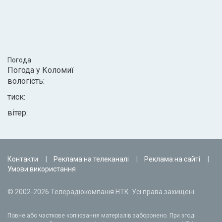
Погода
Погода у
Коломиї
вологість:
тиск:
вітер:
Контакти
Реклама на телеканалі
Реклама на сайті
Умови використання
© 2002-2026 Телерадіокомпанія НТК. Усі права захищені.
Повне або часткове копіювання матеріалів заборонено. При згоді