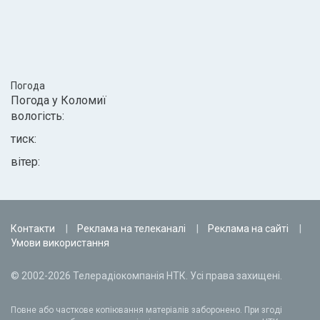
Погода
Погода у
Коломиї
вологість:
тиск:
вітер:
Контакти
Реклама на телеканалі
Реклама на сайті
Умови використання
© 2002-2026 Телерадіокомпанія НТК. Усі права захищені.
Повне або часткове копіювання матеріалів заборонено. При згоді