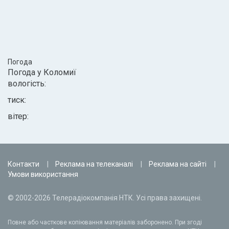
Погода
Погода у
Коломиї
вологість:
тиск:
вітер:
Контакти
Реклама на телеканалі
Реклама на сайті
Умови використання
© 2002-2026 Телерадіокомпанія НТК. Усі права захищені.
Повне або часткове копіювання матеріалів заборонено. При згоді