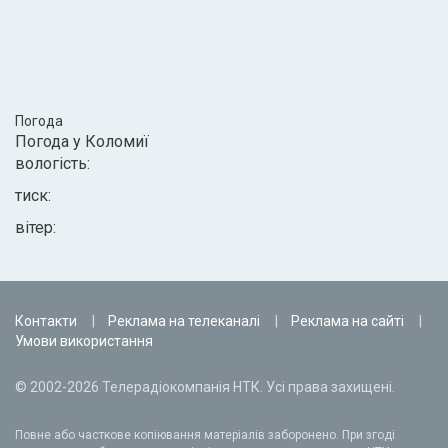
Погода
Погода у
Коломиї
вологість:
тиск:
вітер:
Контакти
Реклама на телеканалі
Реклама на сайті
Умови використання
© 2002-2026 Телерадіокомпанія НТК. Усі права захищені.
Повне або часткове копіювання матеріалів заборонено. При згоді