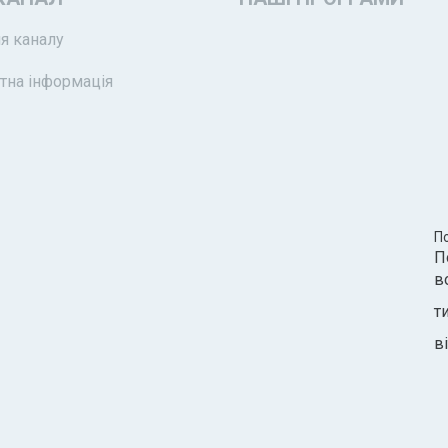
я каналу
тна інформація
П
П
в
т
ві