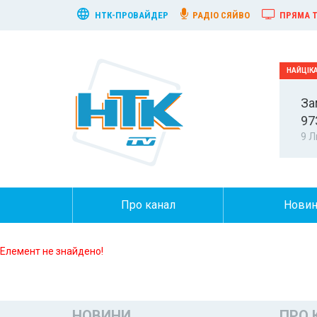
НТК-ПРОВАЙДЕР
РАДІО СЯЙВО
ПРЯМА Т
За
97
9 Л
Про канал
Нови
Елемент не знайдено!
НОВИНИ
ПРО 