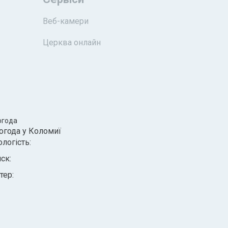
Веб-камери
Церква онлайн
огода
огода у
Коломиї
ологість:
иск:
тер: