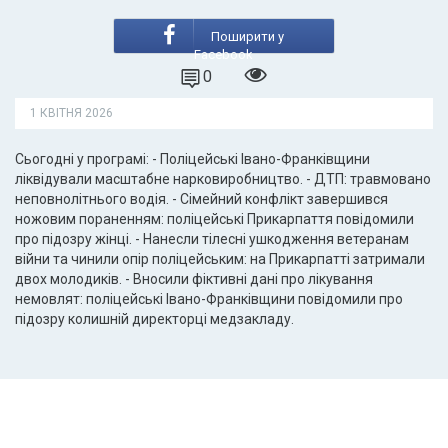
Поширити у
Facebook
0
1 КВІТНЯ 2026
Сьогодні у програмі: - Поліцейські Івано-Франківщини
ліквідували масштабне нарковиробництво. - ДТП: травмовано
неповнолітнього водія. - Сімейний конфлікт завершився
ножовим пораненням: поліцейські Прикарпаття повідомили
про підозру жінці. - Нанесли тілесні ушкодження ветеранам
війни та чинили опір поліцейським: на Прикарпатті затримали
двох молодиків. - Вносили фіктивні дані про лікування
немовлят: поліцейські Івано-Франківщини повідомили про
підозру колишній директорці медзакладу.