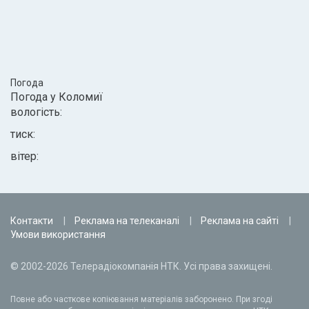
Погода
Погода у
Коломиї
вологість:
тиск:
вітер:
Контакти
Реклама на телеканалі
Реклама на сайті
Умови використання
© 2002-2026 Телерадіокомпанія НТК. Усі права захищені.
Повне або часткове копіювання матеріалів заборонено. При згоді