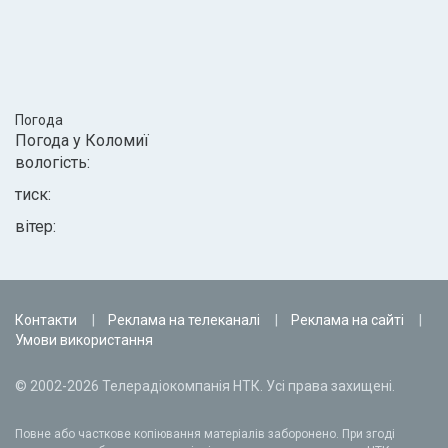
Погода
Погода у
Коломиї
вологість:
тиск:
вітер:
Контакти
Реклама на телеканалі
Реклама на сайті
Умови використання
© 2002-2026 Телерадіокомпанія НТК. Усі права захищені.
Повне або часткове копіювання матеріалів заборонено. При згоді