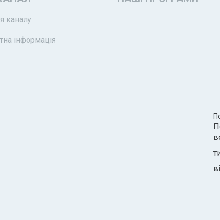
я каналу
тна інформація
П
П
в
т
ві