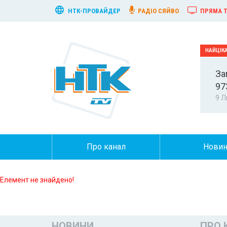
НТК-ПРОВАЙДЕР
РАДІО СЯЙВО
ПРЯМА Т
За
97
9 Л
Про канал
Нови
Елемент не знайдено!
НОВИНИ
ПРО 