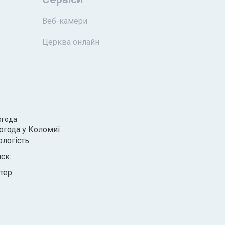
Веб-камери
Церква онлайн
огода
огода у
Коломиї
ологість:
иск:
тер: