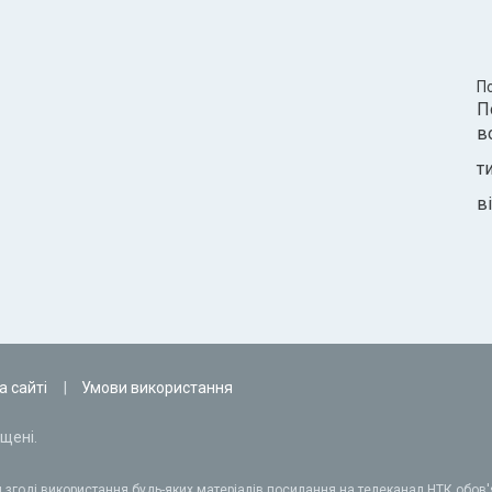
П
П
в
т
ві
а сайті
Умови використання
щені.
 згоді використання будь-яких матеріалів посилання на телеканал НТК обов'я