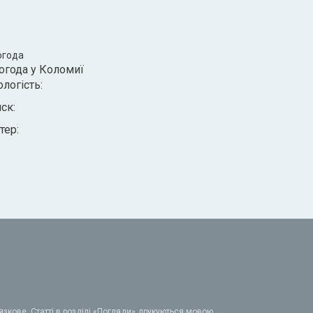
огода
огода у
Коломиї
ологість:
иск:
тер:
зкове. Статті в розділі «Погляди» друкуються мовою