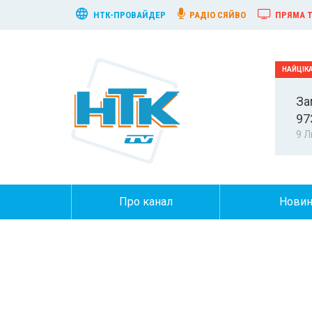
НТК-ПРОВАЙДЕР
РАДІО СЯЙВО
ПРЯМА Т
За
97
9 Л
Про канал
Нови