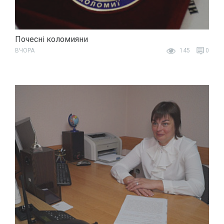
Почесні коломияни
ВЧОРА
145
0