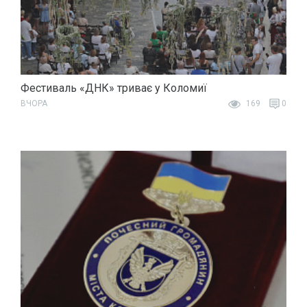
Фестиваль «ДНК» триває у Коломиї
ВЧОРА
169
0