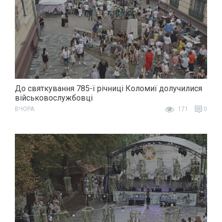
До святкування 785-ї річниці Коломиї долучилися
військовослужбовці
ВЧОРА
171
0