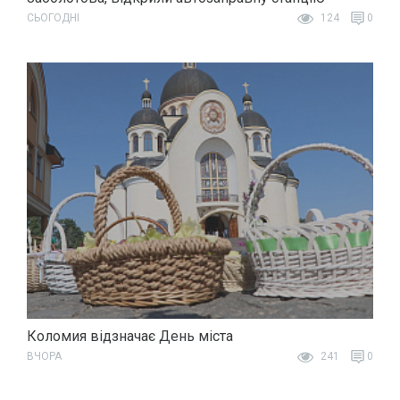
СЬОГОДНІ
124
0
Коломия відзначає День міста
ВЧОРА
241
0