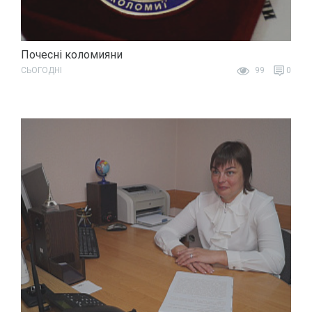
Почесні коломияни
СЬОГОДНІ
99
0