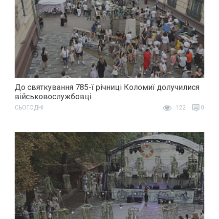
До святкування 785-ї річниці Коломиї долучилися
військовослужбовці
СЬОГОДНІ
122
0