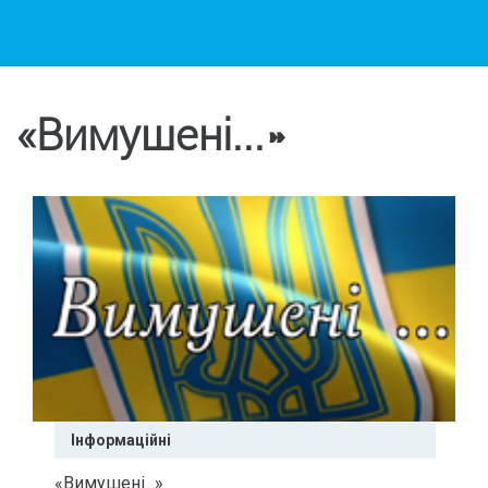
«Вимушені...»
Інформаційні
«Вимушені...»