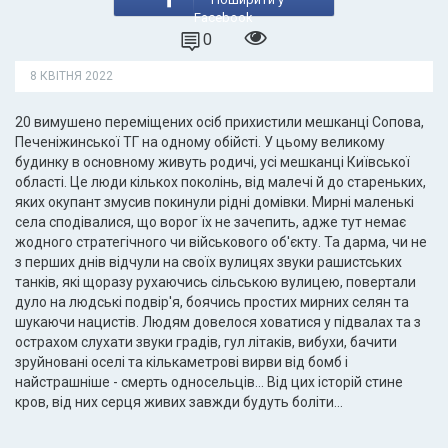
Facebook
0
8 КВІТНЯ 2022
20 вимушено переміщених осіб прихистили мешканці Сопова,
Печеніжинської ТГ на одному обійсті. У цьому великому
будинку в основному живуть родичі, усі мешканці Київської
області. Це люди кількох поколінь, від малечі й до стареньких,
яких окупант змусив покинули рідні домівки. Мирні маленькі
села сподівалися, що ворог їх не зачепить, адже тут немає
жодного стратегічного чи військового об'єкту. Та дарма, чи не
з перших днів відчули на своїх вулицях звуки рашистських
танків, які щоразу рухаючись сільською вулицею, повертали
дуло на людські подвір'я, боячись простих мирних селян та
шукаючи нацистів. Людям довелося ховатися у підвалах та з
острахом слухати звуки градів, гул літаків, вибухи, бачити
зруйновані оселі та кількаметрові вирви від бомб і
найстрашніше - смерть односельців... Від цих історій стине
кров, від них серця живих завжди будуть боліти…