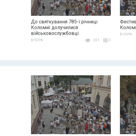
До святкування 785-ї річниці
Фестив
Коломиї долучилися
Колом
військовослужбовці
ВЧОРА
ВЧОРА
203
0