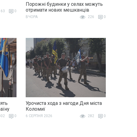
Порожні будинки у селах можуть
отримати нових мешканців
63
0
ВЧОРА
226
0
ять
Урочиста хода з нагоди Дня міста
раїну
Коломиї
02
0
6 СЕРПНЯ 2026
282
0