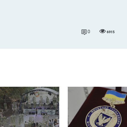
0
6915