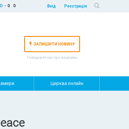
D
0
0
Вхід
Реєстрація
ЗАЛИШИТИ НОВИНУ
Повідомте нас про важливе
камери
Церква онлайн
Peace