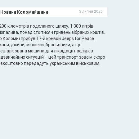
3 липня 2026
Новини Коломийщини
200 кілометрів подоланого шляху, 1 300 літрів
зпалива, понад сто тисяч гривень зібраних коштів.
 Коломиї прибув 17-й конвой Jeeps for Peace.
капи, джипи, мінівени, броньовики, а ще
еціалізована машина для ліквідації наслідків
адзвичайних ситуацій – цей транспорт зовсім скоро
езкоштовно передадуть українським військовим.