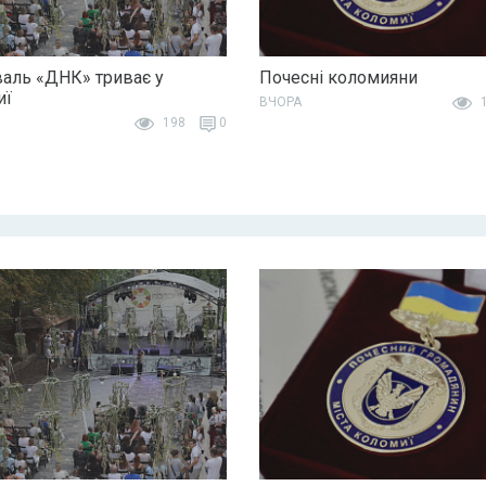
аль «ДНК» триває у
Почесні коломияни
иї
ВЧОРА
1
198
0