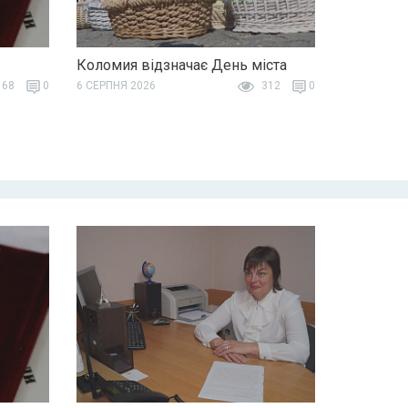
Коломия відзначає День міста
68
0
6 СЕРПНЯ 2026
312
0