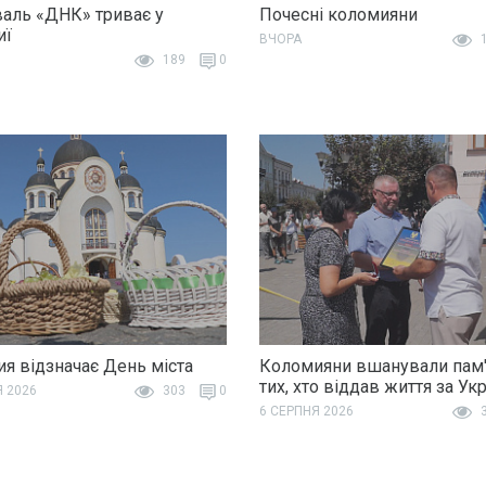
аль «ДНК» триває у
Почесні коломияни
иї
ВЧОРА
1
189
0
я відзначає День міста
Коломияни вшанували пам'
тих, хто віддав життя за Ук
Я 2026
303
0
6 СЕРПНЯ 2026
3