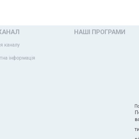
КАНАЛ
НАШІ ПРОГРАМИ
я каналу
тна інформація
П
П
в
т