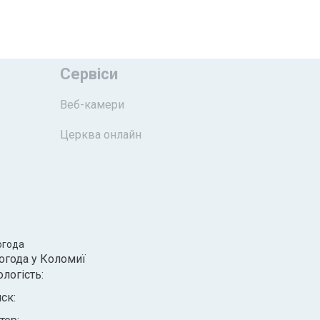
Сервіси
Веб-камери
Церква онлайн
огода
огода у
Коломиї
ологість:
иск: