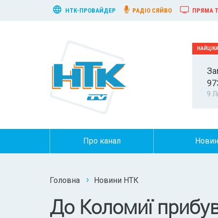
НТК-ПРОВАЙДЕР
РАДІО СЯЙВО
ПРЯМА Т
За
97
9 Л
Про канал
Нови
Головна
Новини НТК
До Коломиї прибув