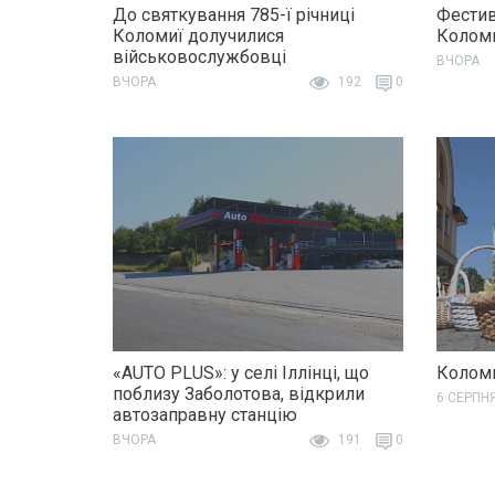
До святкування 785-ї річниці
Фестив
Коломиї долучилися
Колом
військовослужбовці
ВЧОРА
ВЧОРА
192
0
«AUTO PLUS»: у селі Іллінці, що
Коломи
поблизу Заболотова, відкрили
6 СЕРПН
автозаправну станцію
ВЧОРА
191
0