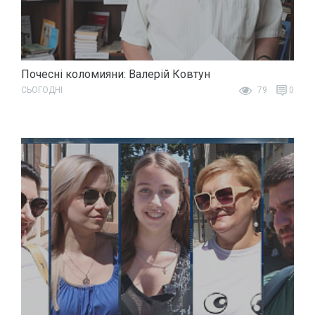
Почесні коломияни: Валерій Ковтун
СЬОГОДНІ
79
0