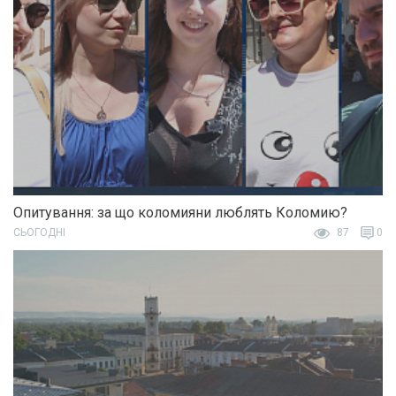
Опитування: за що коломияни люблять Коломию?
СЬОГОДНІ
87
0