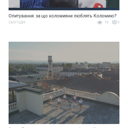
Опитування: за що коломияни люблять Коломию?
СЬОГОДНІ
76
0