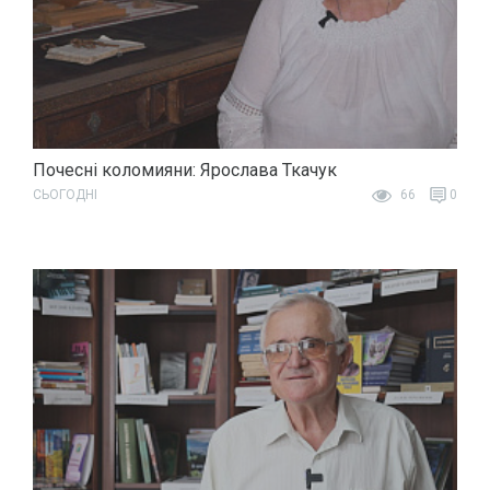
Почесні коломияни: Ярослава Ткачук
СЬОГОДНІ
66
0