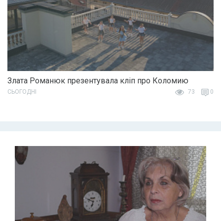
Злата Романюк презентувала кліп про Коломию
СЬОГОДНІ
73
0