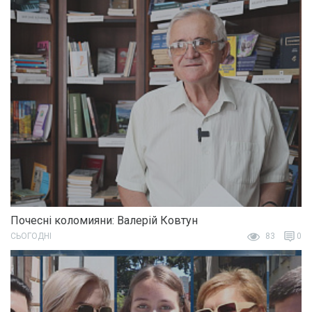
Почесні коломияни: Валерій Ковтун
СЬОГОДНІ
83
0