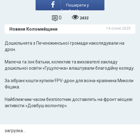
Поширити у
Facebook
0
2432
14 січня 2025
Новини Коломийщини
Дошкільнята з Печеніжинської громади наколядували на
дрон.
Малеча та їхні батьки, колектив та вихователі закладу
дошкільної освіти «Гуцулочка» влаштували благодійну коляду.
За зібрані кошти купили FPV-дрон для воїна-краянина Миколи
Фіцака.
Найближчим часом безпілотник доставлять на фронт місцеві
активісти «Довбуш волонтер».
загрузка...