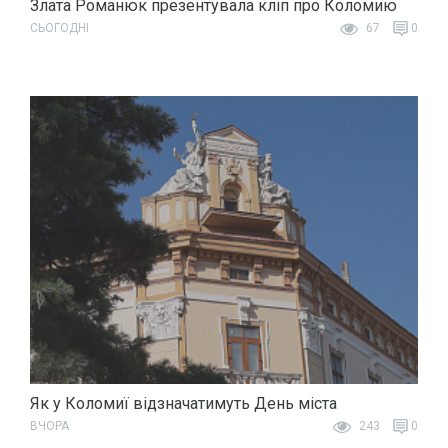
Злата Романюк презентувала кліп про Коломию
СЬОГОДНІ
67
0
Як у Коломиї відзначатимуть День міста
ВЧОРА
243
0