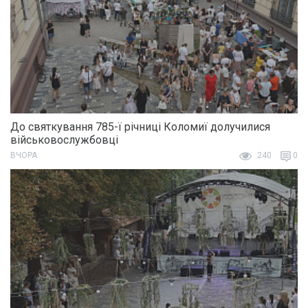
До святкування 785-ї річниці Коломиї долучилися
військовослужбовці
ВЧОРА
240
0