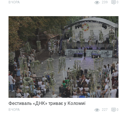
ВЧОРА
239
0
Фестиваль «ДНК» триває у Коломиї
ВЧОРА
227
0