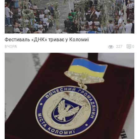
Фестиваль «ДНК» триває у Коломиї
ВЧОРА
227
0