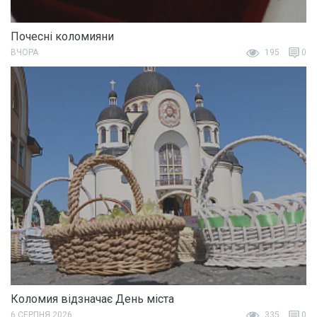
Почесні коломияни
ВЧОРА
195
0
Коломия відзначає День міста
6 СЕРПНЯ 2026
335
0