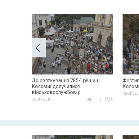
До святкування 785-ї річниці
Фестив
Коломиї долучилися
Колом
військовослужбовці
СЬОГОДН
СЬОГОДНІ
111
0