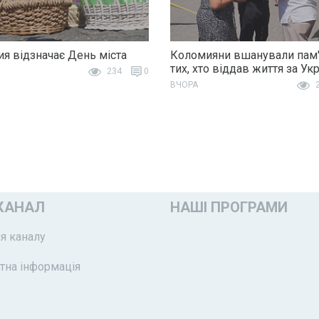
я відзначає День міста
Коломияни вшанували пам'
тих, хто віддав життя за Ук
234
0
ВЧОРА
2
КАНАЛ
НАШІ ПРОГРАМИ
я каналу
тна інформація