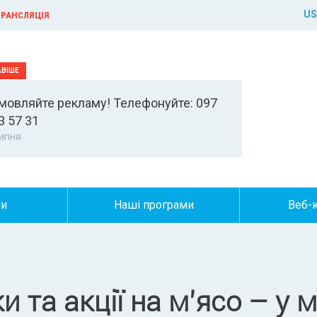
US
РАНСЛЯЦІЯ
мовляйте рекламу! Телефонуйте: 097
3 57 31
ипня
ни
Наші програми
Веб-
 та акції на м’ясо – у 