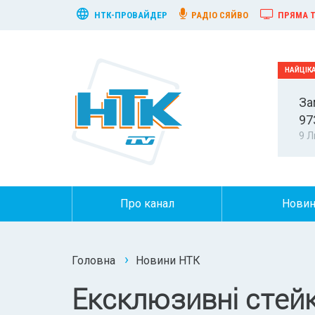
НТК-ПРОВАЙДЕР
РАДІО СЯЙВО
ПРЯМА Т
За
97
9 Л
Про канал
Нови
Головна
Новини НТК
Ексклюзивні стейки