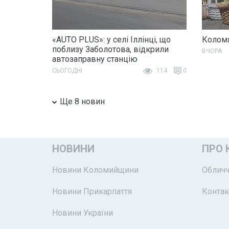
«AUTO PLUS»: у селі Іллінці, що
Коломи
поблизу Заболотова, відкрили
ВЧОРА
автозаправну станцію
СЬОГОДНІ
114
0
Ще 8 новин
НОВИНИ
ПРО 
Новини Коломийщини
Обличч
Новини Прикарпаття
Контак
Новини України