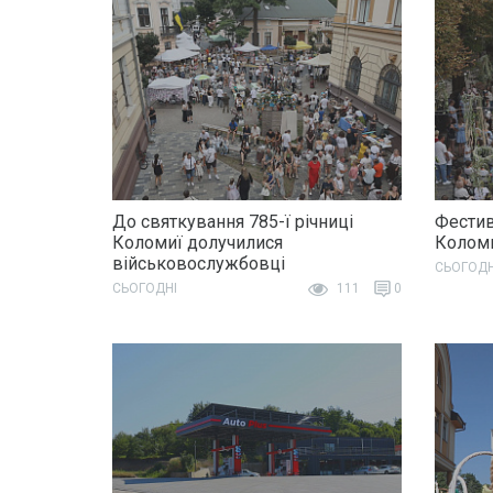
До святкування 785-ї річниці
Фестив
Коломиї долучилися
Колом
військовослужбовці
СЬОГОДН
СЬОГОДНІ
111
0