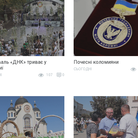
аль «ДНК» триває у
Почесні коломияни
иї
СЬОГОДНІ
І
107
0