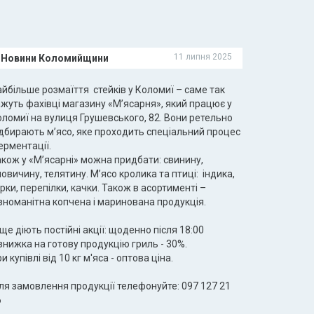
11 липня 2025
Новини Коломийщини
йбільше розмаїття стейків у Коломиї – саме так
ажуть фахівці магазину «М’ясарня», який працює у
оломиї на вулиця Грушевського, 82. Вони ретельно
ідбирають м’ясо, яке проходить спеціальний процес
ерментації.
акож у «М’ясарні» можна придбати: свинину,
овичину, телятину. М’ясо кролика та птиці: індика,
рки, перепілки, качки. Також в асортименті –
зноманітна копчена і маринована продукція.
ще діють постійні акції: щоденно після 18:00
знижка на готову продукцію гриль - 30%.
и купівлі від 10 кг м'яса - оптова ціна.
ля замовлення продукції телефонуйте: 097 127 21
6