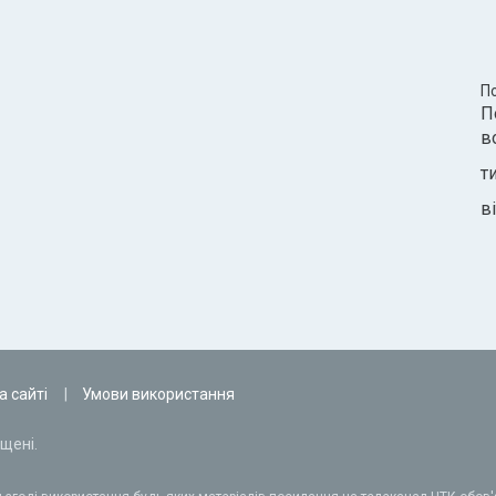
П
П
в
т
ві
а сайті
Умови використання
щені.