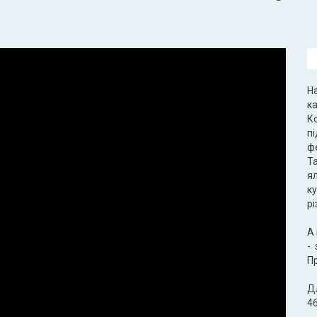
На
к
К
п
ф
Т
ял
ку
рі
А 
- 
Пр
Д
4