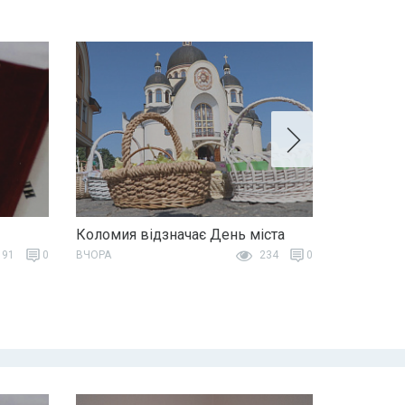
Коломия відзначає День міста
91
0
ВЧОРА
234
0