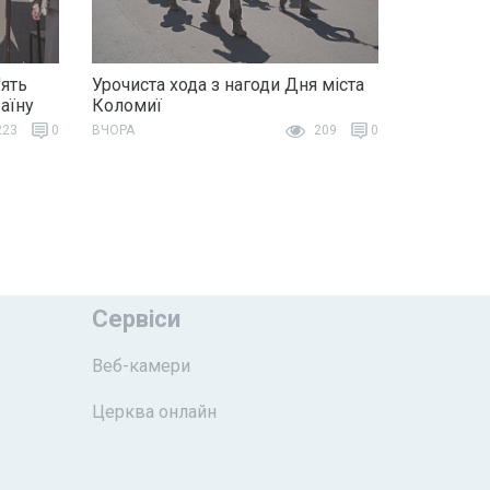
ять
Урочиста хода з нагоди Дня міста
раїну
Коломиї
23
0
ВЧОРА
209
0
Сервіси
Веб-камери
Церква онлайн