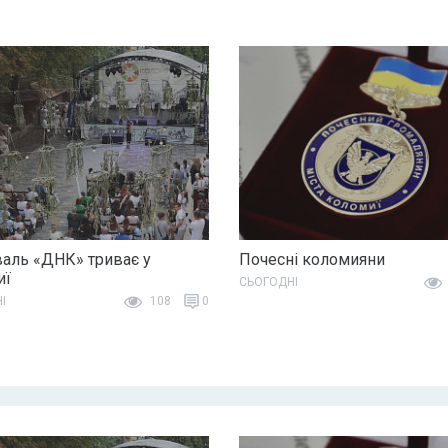
аль «ДНК» триває у
Почесні коломияни
иї
СЬОГОДНІ
І
108
0