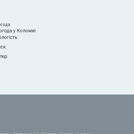
огода
огода у
Коломиї
ологість:
иск:
тер: