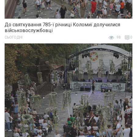
До святкування 785-ї річниці Коломиї долучилися
військовослужбовці
СЬОГОДНІ
98
0