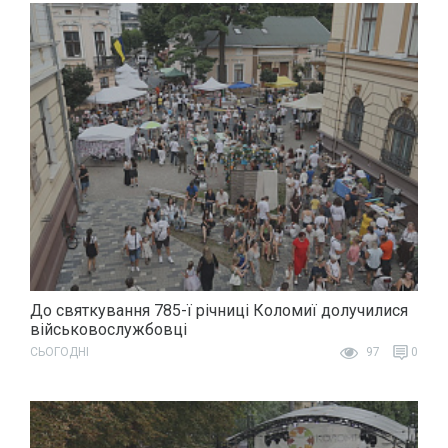
До святкування 785-ї річниці Коломиї долучилися
військовослужбовці
СЬОГОДНІ
97
0