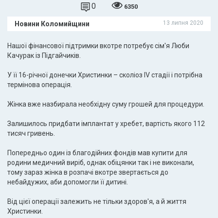
0
6350
13 липня 2020
Новини Коломийщини
Нашої фінансової підтримки вкотре потребує сім'я Люби
Качурак із Підгайчиків.
У її 16-річної донечки Христинки – сколіоз IV стадії і потрібна
термінова операція.
Жінка вже назбирала необхідну суму грошей для процедури.
Залишилось придбати імплантат у хребет, вартість якого 112
тисяч гривень.
Попередньо один із благодійних фондів мав купити для
родини медичний виріб, однак обіцянки так і не виконали,
тому зараз жінка в розпачі вкотре звертається до
небайдужих, аби допомогли її дитині.
Від цієї операції залежить не тільки здоров'я, а й життя
Христинки.