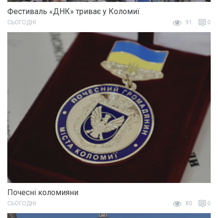
Фестиваль «ДНК» триває у Коломиї
СЬОГОДНІ
91
0
Почесні коломияни
СЬОГОДНІ
80
0