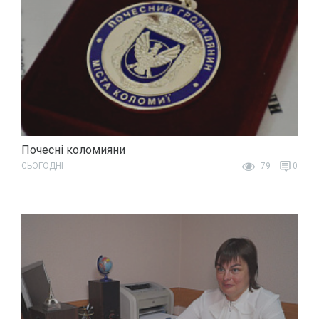
Почесні коломияни
СЬОГОДНІ
79
0