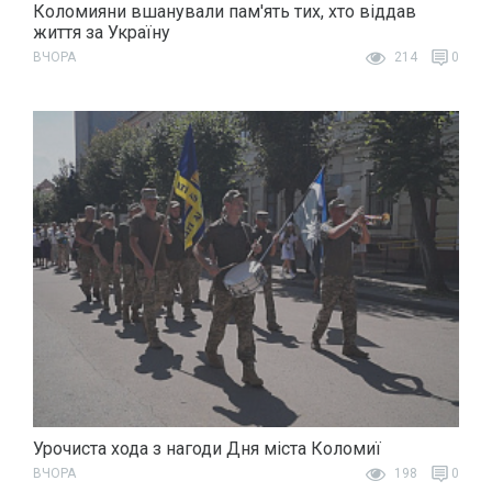
Коломияни вшанували пам'ять тих, хто віддав
життя за Україну
ВЧОРА
214
0
Урочиста хода з нагоди Дня міста Коломиї
ВЧОРА
198
0