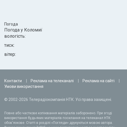
Погода
Погода у
Коломиї
вологість:
тиск:
вітер:
Контакти
Реклама на телеканалі
Реклама на сайті
Умови використання
© 2002-2026 Телерадіокомпанія НТК. Усі права захищені.
Повне або часткове копіювання матеріалів заборонено. При згоді
використання будь-яких матеріалів посилання на телеканал НТК
обов'язкове. Статті в розділі «Погляди» друкуються мовою автора.